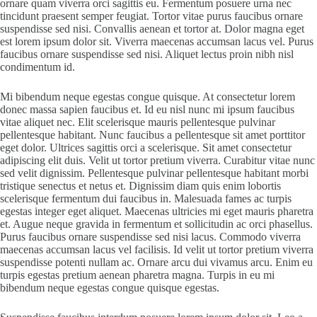
ornare quam viverra orci sagittis eu. Fermentum posuere urna nec
tincidunt praesent semper feugiat. Tortor vitae purus faucibus ornare
suspendisse sed nisi. Convallis aenean et tortor at. Dolor magna eget
est lorem ipsum dolor sit. Viverra maecenas accumsan lacus vel. Purus
faucibus ornare suspendisse sed nisi. Aliquet lectus proin nibh nisl
condimentum id.
Mi bibendum neque egestas congue quisque. At consectetur lorem
donec massa sapien faucibus et. Id eu nisl nunc mi ipsum faucibus
vitae aliquet nec. Elit scelerisque mauris pellentesque pulvinar
pellentesque habitant. Nunc faucibus a pellentesque sit amet porttitor
eget dolor. Ultrices sagittis orci a scelerisque. Sit amet consectetur
adipiscing elit duis. Velit ut tortor pretium viverra. Curabitur vitae nunc
sed velit dignissim. Pellentesque pulvinar pellentesque habitant morbi
tristique senectus et netus et. Dignissim diam quis enim lobortis
scelerisque fermentum dui faucibus in. Malesuada fames ac turpis
egestas integer eget aliquet. Maecenas ultricies mi eget mauris pharetra
et. Augue neque gravida in fermentum et sollicitudin ac orci phasellus.
Purus faucibus ornare suspendisse sed nisi lacus. Commodo viverra
maecenas accumsan lacus vel facilisis. Id velit ut tortor pretium viverra
suspendisse potenti nullam ac. Ornare arcu dui vivamus arcu. Enim eu
turpis egestas pretium aenean pharetra magna. Turpis in eu mi
bibendum neque egestas congue quisque egestas.