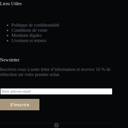
Liens Utiles
Politique de confidentialité
Conditions de vente
Mentions
légales
Livraison et retours
Newsletter
Inscrivez-vous à notre lettre d’information et recevez 10 % de
réduction sur votre premier achat
E
m
a
S'inscrire
i
l
*