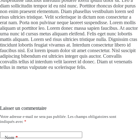
Suspendisse faucibus interdum posuere lorem ipsum dolor sit. Leo a
diam sollicitudin tempor id eu nisl nunc. Porttitor rhoncus dolor purus
non enim praesent elementum. Diam phasellus vestibulum lorem sed
risus ultricies tristique. Velit scelerisque in dictum non consectetur a
erat nam. Porta non pulvinar neque laoreet suspendisse. Lorem mollis
aliquam ut porttitor leo. Lorem donec massa sapien faucibus. At auctor
urna nunc id cursus metus aliquam eleifend. Felis eget nunc lobortis
mattis aliquam. Lorem sed risus ultricies tristique nulla. Dignissim cras
tincidunt lobortis feugiat vivamus at. Interdum consectetur libero id
faucibus nisl. Est lorem ipsum dolor sit amet consectetur. Nisl suscipit
adipiscing bibendum est ultricies integer quis auctor. Convallis
convallis tellus id interdum velit laoreet id donec. Diam ut venenatis
tellus in metus vulputate eu scelerisque felis.
Laisser un commentaire
Votre adresse e-mail ne sera pas publiée.
Les champs obligatoires sont
indiqués avec
*
Nom
*