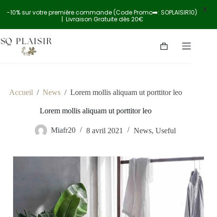
X
-10% sur votre première commande (Code Promo➡️: SOPLAISIR10)
| Livraison Gratuite dès 20€
Accueil
/
News
/
Lorem mollis aliquam ut porttitor leo
Lorem mollis aliquam ut porttitor leo
Miafr20
8 avril 2021
News
,
Useful