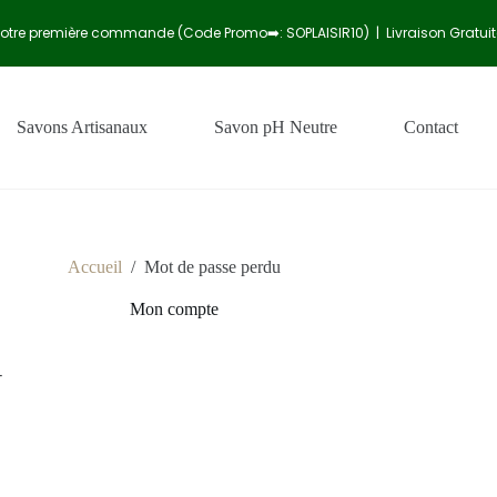
votre première commande (Code Promo➡️: SOPLAISIR10) | Livraison Gratui
Savons Artisanaux
Savon pH Neutre
Contact
Accueil
/
Mot de passe perdu
Mon compte
-