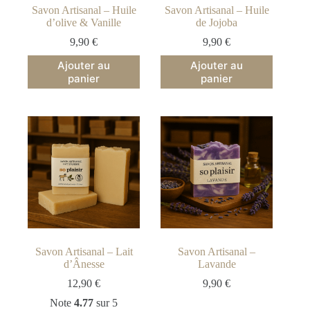
Savon Artisanal – Huile
Savon Artisanal – Huile
d’olive & Vanille
de Jojoba
9,90
€
9,90
€
Ajouter au
Ajouter au
panier
panier
Savon Artisanal – Lait
Savon Artisanal –
d’Ânesse
Lavande
12,90
€
9,90
€
Note
4.77
sur 5