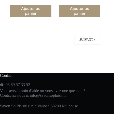
Ajouter au
Ajouter au
panier
panier
SUIVANT
Contact
☎️: 03 89 57 33 52
Vous avez besoin d’aide ou vous avez une question ?
Contactez-nous à:
info@savonsoplaisir.fr
Savon So Plaisir, 8 rue Vauban 68200 Mulhouse