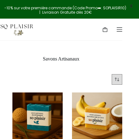
X
-10% sur votre première commande (Code Promo➡️: SOPLAISIR10)
| Livraison Gratuite dès 20€
Savons Artisanaux